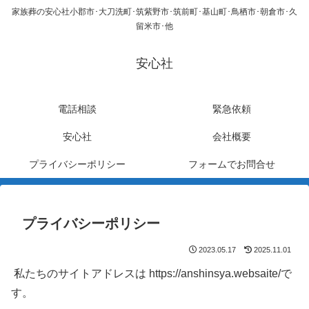
家族葬の安心社小郡市･大刀洗町･筑紫野市･筑前町･基山町･鳥栖市･朝倉市･久
留米市･他
安心社
電話相談
緊急依頼
安心社
会社概要
プライバシーポリシー
フォームでお問合せ
プライバシーポリシー
2023.05.17
2025.11.01
私たちのサイトアドレスは https://anshinsya.websaite/で
す。